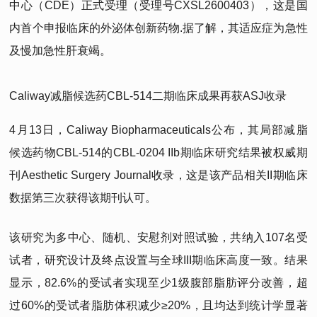
中心（CDE）正式受理（受理号CXSL2600403），这是国
内首个申报临床的外泌体创新药物.据了解，其适应症为急性
及慢加急性肝衰竭。
Caliway减脂候选药CBL-514二期临床成果再获ASJ收录
4月13日，Caliway Biopharmaceuticals公布，其局部减脂
候选药物CBL-514的CBL-0204 IIb期临床研究结果被权威期
刊Aesthetic Surgery Journal收录，这是该产品相关II期临床
数据第三次获得该期刊认可。
该研究为多中心、随机、安慰剂对照试验，共纳入107名受
试者，研究设计及终点设置与全球III期临床高度一致。结果
显示，82.6%的受试者实现至少1级腹部脂肪评分改善，超
过60%的受试者脂肪体积减少≥20%，且均达到统计学显著