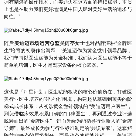
拥有精湛的操作技术，而美迪迈在这方面的持续赋能，本质
上也是在助力我们更好地满足中国人民对美好生活的追求与
向往。”
随后
美迪迈市场运营总监吴雨亭女士
也对品牌深耕“金牌医
生”培育的初衷作出阐释，“美迪迈作为黄金微针领导品牌，
我们坚持以医生赋能为黄金标准，我们认为医生赋能不等于
简单的培训，医生才是驾驭设备的核心武器。”
这也是「种星计划」医生赋能板块的核心价值所在，打破医
美行业医生培养的“碎片化”困境，构建起从基础到顶尖的阶
梯式成长体系：从初涉黄金微针领域的 “美迪迈用户医生”，
到凭借临床效果积累口碑的“口碑医生”，再到通过专业评选
脱颖而出的“金牌医生”，进而升级为能指导行业新人的“金牌
导师”，最终成长为参与行业标准制定的“共识专家”。这套矩
阵并非静态的层级划分，而是动态的赋能路径 —— 美迪迈