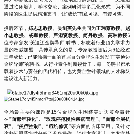
通过临床培训、学术交流、案例研讨等多元化形式，为不同
阶段的医生提供精准支持，让“成长”有章可循、有迹可查。
授牌环节，
郑志忠教授、吴剑英先生
共同为
王玮蓁教授、赵
小忠教授、杨军教授、严淑贤教授、简丹教授、高琳教授
6
位专家颁发“美迪迈金牌导师”聘书，标志着行业顶尖学术力
量的权威加盟。具传承意义的是，专家教授随后为6位经过
三年成长，已能独挡一面的首届百分金牌医生颁发了“美迪迈
金牌导师”的聘书。从行业泰斗到新锐骨干，每一份聘书都承
载着技术与责任的代代相传，也为黄金微针领域的人才梯队
建设注入新活力。
全场最主要的课题是15位金牌医生围绕美迪迈黄金微针
在
“面部年轻化”、“玫瑰痤疮慢性疾病管理”、“面部全层抗
衰”、“炎症控制”、“痘坑修复”
等方面的临床应用，又针对
这些问题系统性分析了设备操作、治疗方案设计、并发症处