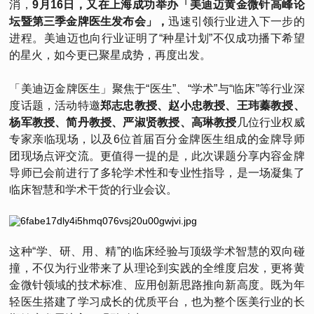
消，
9月16日，又在上海成功举办「美迪迈黄金微针高峰论
坛暨第三季金牌医生发布会」，
迅速引领行业进入下一步的
进程。美迪迈也向行业证明了“种星计划”不仅成功播下希望
的星火，如今更已聚星成势，再度出发。
「美迪迈金牌医生」聚焦于“医生”、“学术”与“临床”等行业深
度话题，活动特邀
郑志忠教授、赵小忠教授、王玮蓁教授、
杨军教授、简丹教授、严淑贤教授、高琳教授
几位行业权威
专家亲临现场，以及6位首届百分金牌医生组成的金牌导师
团现场点评交流。更值得一提的是，此次课题分享内容金牌
导师已会前进行了多轮学术性和专业性指导，是一场凝集了
临床智慧和学术干货的行业会议。
这种“学、研、用、精”的临床经验与顶级学术智慧的双向碰
撞，不仅为行业带来了从理论到实践的全维度启发，更将黄
金微针领域的技术标准、应用创新思路推向新高度。既为年
轻医生搭建了学习成长的优质平台，也为整个医美行业的长