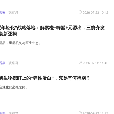
观察
|
观察君
2026-07-23 10:42
层年轻化”战略落地：解索橙+嗨塑+元源出，三箭齐发
衰新逻辑
新品，重塑机构与医生生态。
观察
|
观察君
2026-07-22 11:40
研生物都盯上的“弹性蛋白”，究竟有何特别？
合规化的必经之路。
观察
|
观察君
2026-07-22 11:37