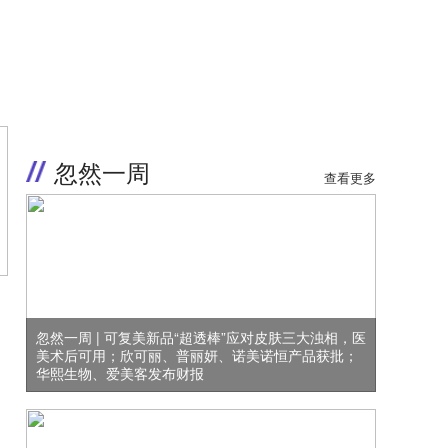
忽然一周
查看更多
忽然一周 | 可复美新品“超透棒”应对皮肤三大浊相，医
美术后可用；欣可丽、普丽妍、诺美诺恒产品获批；
华熙生物、爱美客发布财报