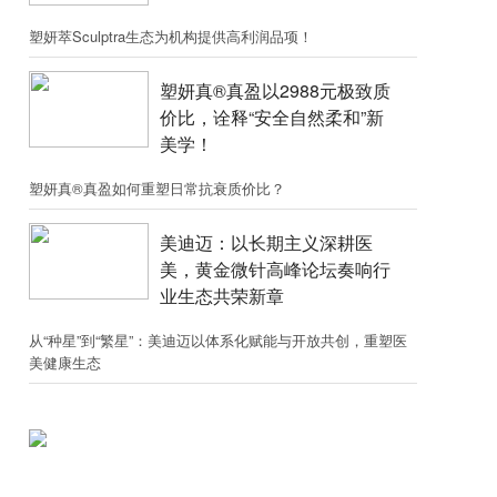
塑妍萃Sculptra生态为机构提供高利润品项！
塑妍真®真盈以2988元极致质
价比，诠释“安全自然柔和”新
美学！
塑妍真®真盈如何重塑日常抗衰质价比？
美迪迈：以长期主义深耕医
美，黄金微针高峰论坛奏响行
业生态共荣新章
从“种星”到“繁星”：美迪迈以体系化赋能与开放共创，重塑医
美健康生态