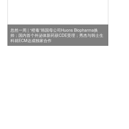
忽然一周 | “橙毒”韩国母公司Huons Biopharma换
帅；国内首个外泌体新药获CDE受理；秀杰与韩士生
科就ECM达成独家合作