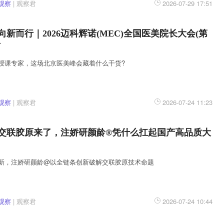
观察
|
观察君
2026-07-29 17:51
新而行｜2026迈科辉诺(MEC)全国医美院长大会(第
站
授课专家，这场北京医美峰会藏着什么干货?
观察
|
观察君
2026-07-24 11:23
交联胶原来了，注娇研颜龄®凭什么扛起国产高品质大
新，注娇研颜龄@以全链条创新破解交联胶原技术命题
观察
|
观察君
2026-07-24 10:44