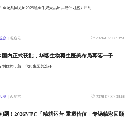
！全场共同见证2026黑金牛奶光品质共建计划盛大启动
观察
|
观察君
2026-07-30 10:20
OOK国内正式获批，华熙生物再生医美布局再落一子
双核专利优势，新一代再生医美选择
观察
|
观察君
2026-07-30 09:56
问题！2026MEC「精耕运营·重塑价值」专场精彩回顾