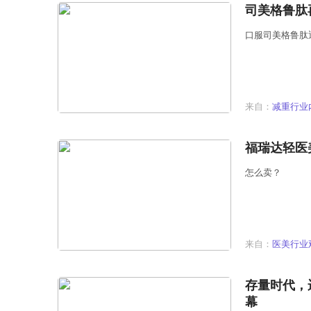
司美格鲁肽
口服司美格鲁肽
来自：
减重行业
福瑞达轻医
怎么卖？
来自：
医美行业
存量时代，
幕