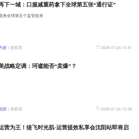
再下一城：口服减重药拿下全球第五张“通行证”
迎来全球第五个监管批准
内参
|
观察君
2026-07-24 10:41
美战略定调：珂谧能否“卖爆”？
观察
|
观察君
2026-07-24 10:38
运营为王！缇飞时光肌·运营提效私享会沈阳站即将启