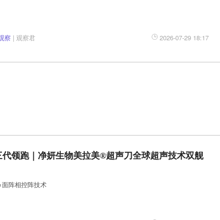
观察
|
观察君
2026-07-29 18:17
三代领跑｜净妍生物美拉美®超声刀全球超声技术双舰
×面阵相控阵技术