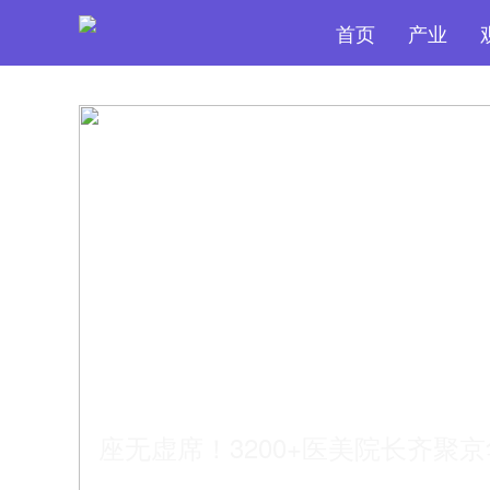
首页
产业
座无虚席！3200+医美院长齐聚京
站圆满落下帷幕！