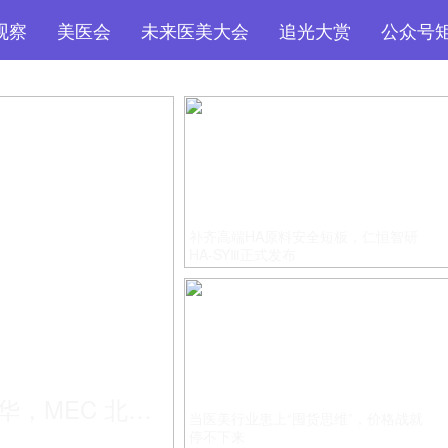
观察
美医会
未来医美大会
追光大赏
公众号
补齐高端HA原料安全短板，仁恒智研
HA-SYⅢ正式发布
华，MEC 北京
当医美行业患上“囤货思维”，价格战就
停不下来