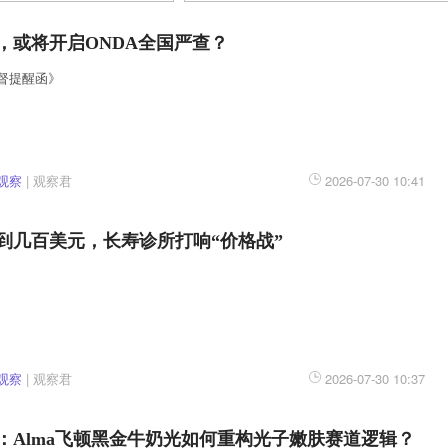
，或将开启ONDA全国严查？
督提醒函》
观察
|
观察君
2026-07-30 10:41
到几百美元，长寿诊所打响“价格战”
观察
|
观察君
2026-07-30 10:37
：Alma飞顿黑金牛奶光如何重构光子嫩肤赛道逻辑？